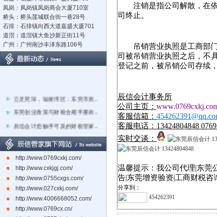
注销是指公司解散，在
凤岗：凤岗镇凤岗商会大厦710室
司终止。
桥头：桥头莲城联合街一巷28号
石排：石排镇向西大道嘉盛大厦701
道滘：道滘镇大鱼沙新正街11号
广州：广州南沙丰泽东路106号
吊销营业执照是工商部
司被吊销营业执照之后，不
登记之前，被吊销公司存续
辰信会计事务所
立足莞深，辐射湾区：东莞市辰..
公司主页：
www.0769cxkj.co
东莞创业政策与财税合规手册辰..
客服信箱：
454262391@qq.c
辰信会计您触手可及的财税管家..
客服电话：
13424804848 0769
关于东莞市经营主体电子化登记..
实时交谈：
东莞辰信会计代理有限公司专业..
http://www.0769cxkj.com/
东莞市长安镇长盛社区长中路1..
温馨提示
：
我公司代理
|
东莞
http://www.cxkjgj.com/
告
|
东莞
增资验资
|
工商财税咨
http://www.0755cxgs.com/
分享到：
http://www.027cxkj.com/
454262391
http://www.4006668052.com/
http://www.0769cx.cn/