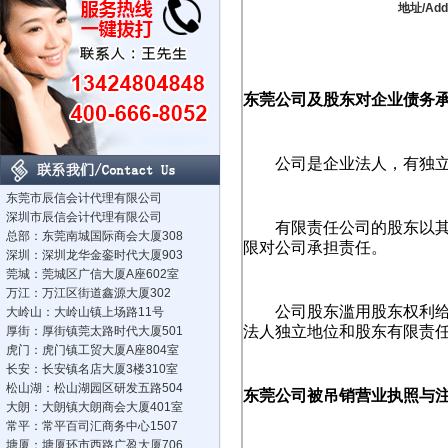
地址/Ad
东莞公司及股东对企业债务
公司是企业法人，有独
东莞市辰信会计代理有限公司
深圳市辰信会计代理有限公司
有限责任公司的股东以
总部：东莞南城国际商会大厦308
限对公司承担责任。
深圳：深圳龙华金銮时代大厦903
莞城：莞城区广信大厦A座602室
万江：万江区街道鑫源大厦302
公司股东滥用股东权利
大岭山：大岭山镇上场路11号
法人独立地位和股东有限责
厚街：厚街镇莞太路时代大厦501
虎门：虎门镇工贸大厦A座804室
长安：长安镇名店大厦3楼310室
松山湖：松山湖园区研发五路504
东莞公司被吊销营业执照与
大朗：大朗镇大朗商会大厦401室
常平：常平百司汇商务中心1507
塘厦：塘厦环市西路广盈大厦706