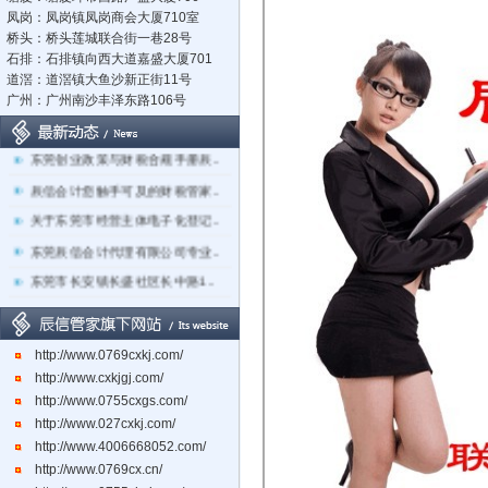
凤岗：凤岗镇凤岗商会大厦710室
桥头：桥头莲城联合街一巷28号
石排：石排镇向西大道嘉盛大厦701
道滘：道滘镇大鱼沙新正街11号
广州：广州南沙丰泽东路106号
立足莞深，辐射湾区：东莞市辰..
东莞创业政策与财税合规手册辰..
辰信会计您触手可及的财税管家..
关于东莞市经营主体电子化登记..
东莞辰信会计代理有限公司专业..
东莞市长安镇长盛社区长中路1..
http://www.0769cxkj.com/
http://www.cxkjgj.com/
http://www.0755cxgs.com/
http://www.027cxkj.com/
http://www.4006668052.com/
http://www.0769cx.cn/