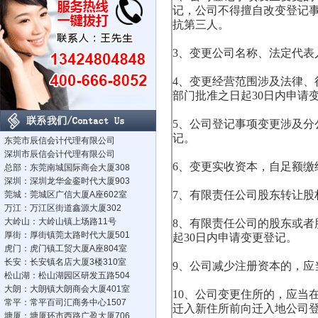
记，公司不得擅自改变登记
抗第三人。
3、
变更公司名称、法定代表
4、
变更经营范围涉及法律、
部门批准之日起30日内申请
5、
公司登记事项变更涉及分
记。
东莞市辰信会计代理有限公司
深圳市辰信会计代理有限公司
6、
变更实收资本，自足额缴
总部：东莞南城国际商会大厦308
深圳：深圳龙华金銮时代大厦903
7、
有限责任公司股东转让股
莞城：莞城区广信大厦A座602室
万江：万江区街道鑫源大厦302
大岭山：大岭山镇上场路11号
8、
有限责任公司的股东或者
厚街：厚街镇莞太路时代大厦501
起30日内申请变更登记。
虎门：虎门镇工贸大厦A座804室
长安：长安镇名店大厦3楼310室
9、
公司减少注册资本的，应
松山湖：松山湖园区研发五路504
大朗：大朗镇大朗商会大厦401室
10、
公司变更住所的，应当
常平：常平百司汇商务中心1507
迁入新住所前向迁入地公司
塘厦：塘厦环市西路广盈大厦706