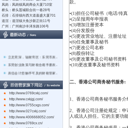
款。
凤岗：凤岗镇凤岗商会大厦710室
桥头：桥头莲城联合街一巷28号
•(1)担任公司秘书（电话/传
石排：石排镇向西大道嘉盛大厦701
•(2)呈报周年申报表
道滘：道滘镇大鱼沙新正街11号
•(3)增加注册资本
广州：广州南沙丰泽东路106号
•(4)分发股份
•(5)更改营业地址、注册址址
•(6)任免董事及秘书
•(7)更改公司名称
•(8)股份转让
立足莞深，辐射湾区：东莞市辰..
•(9)更改董事及公司秘书资料
东莞创业政策与财税合规手册辰..
•(10)更改董事及秘书资料
辰信会计您触手可及的财税管家..
关于东莞市经营主体电子化登记..
二、香港公司商务秘书服务:
东莞辰信会计代理有限公司专业..
http://www.0769cxkj.com/
东莞市长安镇长盛社区长中路1..
1、香港公司商务秘书服务介
http://www.cxkjgj.com/
http://www.0755cxgs.com/
2、香港公司注册处规定：
http://www.027cxkj.com/
人或法人担任。它的主要功
http://www.4006668052.com/
http://www.0769cx.cn/
3、香港公司商务秘书是：一