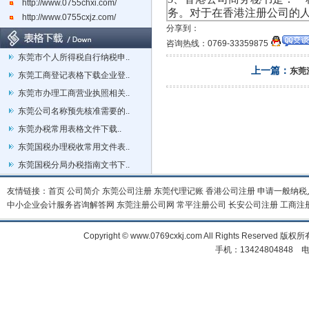
http://www.0755chxi.com/
务。对于在香港注册公司的
http://www.0755cxjz.com/
分享到：
咨询热线：0769-33359875
东莞市个人所得税自行纳税申..
上一篇：
东莞
东莞工商登记表格下载企业登..
东莞市办理工商营业执照相关..
东莞公司名称预先核准需要的..
东莞办税常用表格文件下载..
东莞国税办理税收常用文件表..
东莞国税分局办税指南文书下..
友情链接：
首页
公司简介
东莞公司注册
东莞代理记账
香港公司注册
申请一般纳税
中小企业会计服务咨询解答网
东莞注册公司网
常平注册公司
长安公司注册
工商注
Copyright © www.0769cxkj.com All Right
手机：13424804848 电