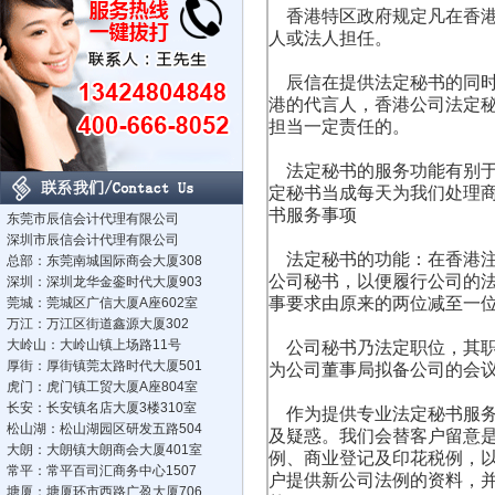
香港特区政府规定凡在香港
人或法人担任。
辰信在提供法定秘书的同时
港的代言人，香港公司法定
担当一定责任的。
法定秘书的服务功能有别于
定秘书当成每天为我们处理
书服务事项
东莞市辰信会计代理有限公司
深圳市辰信会计代理有限公司
法定秘书的功能：
在香港
总部：东莞南城国际商会大厦308
公司秘书，以便履行公司的
深圳：深圳龙华金銮时代大厦903
事要求由原来的两位减至一
莞城：莞城区广信大厦A座602室
万江：万江区街道鑫源大厦302
大岭山：大岭山镇上场路11号
公司秘书乃法定职位，其职
厚街：厚街镇莞太路时代大厦501
为公司董事局拟备公司的会
虎门：虎门镇工贸大厦A座804室
长安：长安镇名店大厦3楼310室
作为提供专业法定秘书服务
松山湖：松山湖园区研发五路504
及疑惑。我们会替客户留意
大朗：大朗镇大朗商会大厦401室
例、商业登记及印花税例，
常平：常平百司汇商务中心1507
户提供新公司法例的资料，
塘厦：塘厦环市西路广盈大厦706