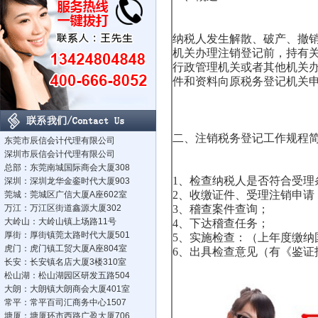
纳税人发生解散、破产、撤
机关办理注销登记前，持有
行政管理机关或者其他机关办
件和资料向原税务登记机关
二、
注销税务登记工作规程
东莞市辰信会计代理有限公司
深圳市辰信会计代理有限公司
总部：东莞南城国际商会大厦308
1、检查纳税人是否符合受理
深圳：深圳龙华金銮时代大厦903
2、收缴证件、受理注销申请
莞城：莞城区广信大厦A座602室
万江：万江区街道鑫源大厦302
3、稽查案件查询；
大岭山：大岭山镇上场路11号
4、下达稽查任务；
厚街：厚街镇莞太路时代大厦501
5、实施检查：（上年度缴纳
虎门：虎门镇工贸大厦A座804室
6、出具检查意见（有《鉴
长安：长安镇名店大厦3楼310室
松山湖：松山湖园区研发五路504
大朗：大朗镇大朗商会大厦401室
常平：常平百司汇商务中心1507
塘厦：塘厦环市西路广盈大厦706