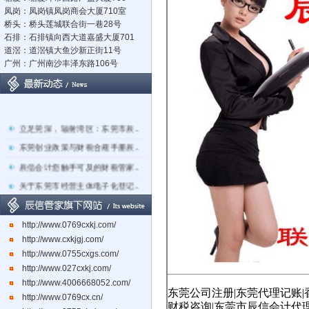
凤岗：凤岗镇凤岗商会大厦710室
桥头：桥头莲城联合街一巷28号
石排：石排镇向西大道嘉盛大厦701
道滘：道滘镇大鱼沙新正街11号
广州：广州南沙丰泽东路106号
立足莞深，辐射湾区：东莞市辰..
东莞创业政策与财税合规手册辰..
辰信会计您触手可及的财税管家..
关于东莞市经营主体电子化登记..
东莞辰信会计代理有限公司专业..
东莞市长安镇长盛社区长中路1..
http://www.0769cxkj.com/
http://www.cxkjgj.com/
http://www.0755cxgs.com/
http://www.027cxkj.com/
http://www.4006668052.com/
东莞公司注册
|
东莞代理记账
|
http://www.0769cx.cn/
财税咨询
|东莞市辰信会计代理有