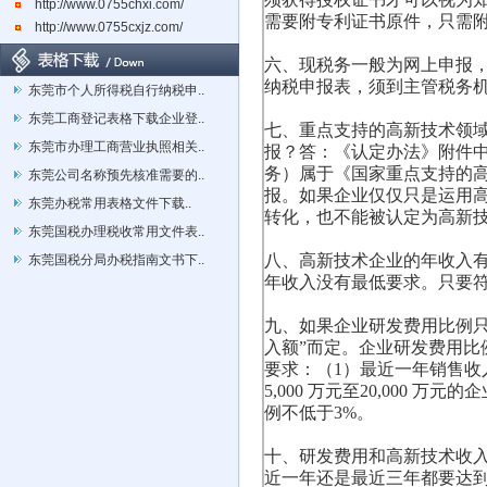
http://www.0755chxi.com/
需要附专利证书原件，只需
http://www.0755cxjz.com/
六、现税务一般为网上申报
纳税申报表，须到主管税务
东莞市个人所得税自行纳税申..
东莞工商登记表格下载企业登..
七、重点支持的高新技术领
东莞市办理工商营业执照相关..
报？答：《认定办法》附件
务）属于《国家重点支持的
东莞公司名称预先核准需要的..
报。如果企业仅仅只是运用
东莞办税常用表格文件下载..
转化，也不能被认定为高新
东莞国税办理税收常用文件表..
八、高新技术企业的年收入
东莞国税分局办税指南文书下..
年收入没有最低要求。只要
九、如果企业研发费用比例
入额”而定。企业研发费用
要求：（1）最近一年销售收入
5,000 万元至20,000 
例不低于3%。
十、研发费用和高新技术收入
近一年还是最近三年都要达