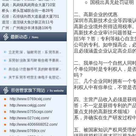
○ 国税出具无处罚证明，罚
凤岗：凤岗镇凤岗商会大厦710室
桥头：桥头莲城联合街一巷28号
二、高新企业的优惠
石排：石排镇向西大道嘉盛大厦701
深圳市高新技术企业等四项
道滘：道滘镇大鱼沙新正街11号
高新企业境外所得适用税率
广州：广州南沙丰泽东路106号
高新技术企业审计问题答疑
括5年？答：专利等核心自
公司的专利。如申报高企，必
立足莞深，辐射湾区：东莞市辰..
且必须涵盖企业认定高企后
东莞创业政策与财税合规手册辰..
二、我单位与一个自然人同
辰信会计您触手可及的财税管家..
个单位同时是专利权人，是
吗？
关于东莞市经营主体电子化登记..
三、几个企业同时拥有一个专
东莞辰信会计代理有限公司专业..
利权人中有你单位，不管是
东莞市长安镇长盛社区长中路1..
http://www.0769cxkj.com/
四、主营产品收入必须是获得
答：不一定是获得专利的产
http://www.cxkjgj.com/
重点支持的高新技术领域》（
http://www.0755cxgs.com/
系，并确实在生产研发过程
http://www.027cxkj.com/
http://www.4006668052.com/
五、被国家知识产权局受理
http://www.0769cx.cn/
须获得授权证书才可以视为