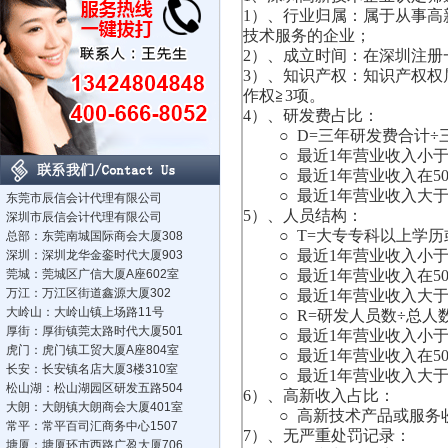
1）、行业归属：属于从事
技术服务的企业；
2）、成立时间：在深圳注
3）、知识产权：知识产权权
作权≧3项。
4）、研发费占比：
○ D=三年研发费合计÷
○ 最近1年营业收入小于50
○ 最近1年营业收入在500
○ 最近1年营业收入大于2
东莞市辰信会计代理有限公司
5）、人员结构：
深圳市辰信会计代理有限公司
○ T=大专专科以上学历
总部：东莞南城国际商会大厦308
○ 最近1年营业收入小于50
深圳：深圳龙华金銮时代大厦903
莞城：莞城区广信大厦A座602室
○ 最近1年营业收入在500
万江：万江区街道鑫源大厦302
○ 最近1年营业收入大于2
大岭山：大岭山镇上场路11号
○ R=研发人员数÷总人
厚街：厚街镇莞太路时代大厦501
○ 最近1年营业收入小于50
虎门：虎门镇工贸大厦A座804室
○ 最近1年营业收入在500
长安：长安镇名店大厦3楼310室
○ 最近1年营业收入大于2
松山湖：松山湖园区研发五路504
6）、高新收入占比：
大朗：大朗镇大朗商会大厦401室
○ 高新技术产品或服务收
常平：常平百司汇商务中心1507
7）、无严重处罚记录：
塘厦：塘厦环市西路广盈大厦706