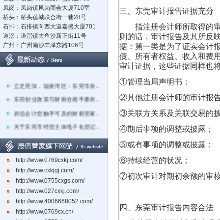
凤岗：凤岗镇凤岗商会大厦710室
三、东莞审计报告证据充分
桥头：桥头莲城联合街一巷28号
指注册会计师所取得的审计
石排：石排镇向西大道嘉盛大厦701
道滘：道滘镇大鱼沙新正街11号
则的话，审计报告及其所反
广州：广州南沙丰泽东路106号
据：第一类是为了证实会计
债、所有者权益、收入和费
审计证据，这些证据同样也
①管理当局声明书；
立足莞深，辐射湾区：东莞市辰..
②其他注册会计师的审计报
东莞创业政策与财税合规手册辰..
辰信会计您触手可及的财税管家..
③关联方关系及关联交易的
关于东莞市经营主体电子化登记..
④期后事项的调整或披露；
东莞辰信会计代理有限公司专业..
⑤或有事项的调整或披露；
东莞市长安镇长盛社区长中路1..
⑥持续经营的状况；
http://www.0769cxkj.com/
http://www.cxkjgj.com/
⑦初次审计对期初余额的审
http://www.0755cxgs.com/
http://www.027cxkj.com/
http://www.4006668052.com/
四、东莞审计报告内容合法
http://www.0769cx.cn/