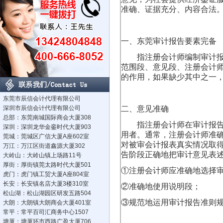
准确、证据充分、内容合法
一、东莞审计报告要素完备
指注册会计师编制审计报告
范围段、意见段、注册会计
的作用，如果缺少其中之一
东莞市辰信会计代理有限公司
深圳市辰信会计代理有限公司
二、意见准确
总部：东莞南城国际商会大厦308
指注册会计师在审计报告中
深圳：深圳龙华金銮时代大厦903
用者。通常，注册会计师准
莞城：莞城区广信大厦A座602室
对被审会计报表真实情况取
万江：万江区街道鑫源大厦302
告阶段正确地把审计意见表
大岭山：大岭山镇上场路11号
厚街：厚街镇莞太路时代大厦501
①注册会计师应准确地选择
虎门：虎门镇工贸大厦A座804室
长安：长安镇名店大厦3楼310室
②准确地使用说明段；
松山湖：松山湖园区研发五路504
③规范地运用审计报告准则
大朗：大朗镇大朗商会大厦401室
常平：常平百司汇商务中心1507
塘厦：塘厦环市西路广盈大厦706