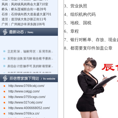
凤岗：凤岗镇凤岗商会大厦710室
3
、营业执照
桥头：桥头莲城联合街一巷28号
4
、组织机构代码
石排：石排镇向西大道嘉盛大厦701
道滘：道滘镇大鱼沙新正街11号
5
、地税、国税
广州：广州南沙丰泽东路106号
6
、章程
7
、银行对帐单、存放、现金
8
、都需要复印件加盖公章
立足莞深，辐射湾区：东莞市辰..
东莞创业政策与财税合规手册辰..
辰信会计您触手可及的财税管家..
关于东莞市经营主体电子化登记..
东莞辰信会计代理有限公司专业..
http://www.0769cxkj.com/
东莞市长安镇长盛社区长中路1..
http://www.cxkjgj.com/
http://www.0755cxgs.com/
http://www.027cxkj.com/
http://www.4006668052.com/
http://www.0769cx.cn/