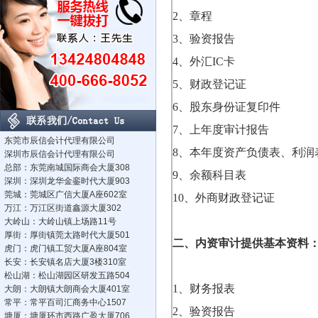
2
、章程
3
、验资报告
4
、外汇
IC
卡
5
、财政登记证
6
、股东身份证复印件
7
、上年度审计报告
东莞市辰信会计代理有限公司
8
、本年度资产负债表、利润
深圳市辰信会计代理有限公司
总部：东莞南城国际商会大厦308
9
、余额科目表
深圳：深圳龙华金銮时代大厦903
莞城：莞城区广信大厦A座602室
10
、外商财政登记证
万江：万江区街道鑫源大厦302
大岭山：大岭山镇上场路11号
厚街：厚街镇莞太路时代大厦501
二、内资审计提供基本资料
虎门：虎门镇工贸大厦A座804室
长安：长安镇名店大厦3楼310室
松山湖：松山湖园区研发五路504
1
、财务报表
大朗：大朗镇大朗商会大厦401室
常平：常平百司汇商务中心1507
2
、验资报告
塘厦：塘厦环市西路广盈大厦706