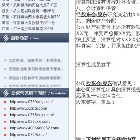
清算期末没有进行对外投资
凤岗：凤岗镇凤岗商会大厦710室
八、会计资料保管
桥头：桥头莲城联合街一巷28号
经
股东会/股东
研究决定由X
石排：石排镇向西大道嘉盛大厦701
九、剩余财产分配
道滘：道滘镇大鱼沙新正街11号
公司财产在支付上述所有款项
广州：广州南沙丰泽东路106号
XX元；净资产总额XX元。
综上所述，清算组对XXXX
料真实、完整，并承担由此
立足莞深，辐射湾区：东莞市辰..
清算组成员签字：
东莞创业政策与财税合规手册辰..
辰信会计您触手可及的财税管家..
公司
股东会/股东
确认意见：
关于东莞市经营主体电子化登记..
本公司清算组出具的清算报
东莞辰信会计代理有限公司专业..
愿承担一切法律责任。
股东签字、盖章：
http://www.0769cxkj.com/
东莞市长安镇长盛社区长中路1..
http://www.cxkjgj.com/
http://www.0755cxgs.com/
http://www.027cxkj.com/
http://www.4006668052.com/
http://www.0769cx.cn/
注：下划线属于选择性内容