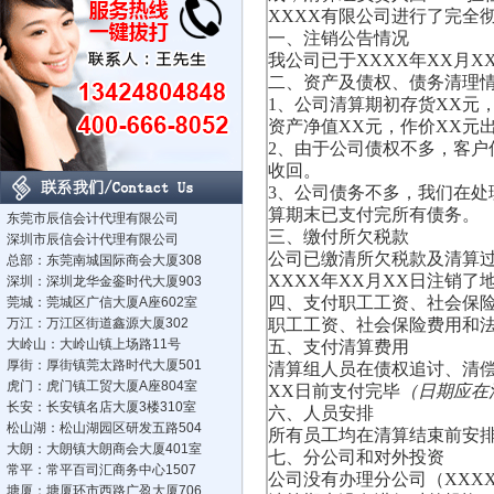
XXXX有限公司进行了完全
一、注销公告情况
我公司已于XXXX年XX月
二、资产及债权、债务清理
1、公司清算期初存货XX元
资产净值XX元，作价XX元
2、由于公司债权不多，客户
收回。
3、公司债务不多，我们在处
算期末已支付完所有债务。
东莞市辰信会计代理有限公司
三、缴付所欠税款
深圳市辰信会计代理有限公司
公司已缴清所欠税款及清算过
总部：东莞南城国际商会大厦308
XXXX年XX月XX日注销了
深圳：深圳龙华金銮时代大厦903
四、支付职工工资、社会保
莞城：莞城区广信大厦A座602室
万江：万江区街道鑫源大厦302
职工工资、社会保险费用和法
大岭山：大岭山镇上场路11号
五、支付清算费用
厚街：厚街镇莞太路时代大厦501
清算组人员在债权追讨、清偿
虎门：虎门镇工贸大厦A座804室
XX日前支付完毕
（日期应在
长安：长安镇名店大厦3楼310室
六、人员安排
松山湖：松山湖园区研发五路504
所有员工均在清算结束前安
大朗：大朗镇大朗商会大厦401室
七、分公司和对外投资
常平：常平百司汇商务中心1507
公司没有办理分公司（XXX
塘厦：塘厦环市西路广盈大厦706