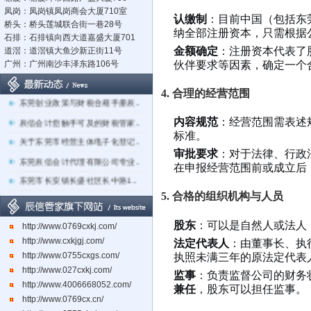
凤岗：凤岗镇凤岗商会大厦710室
认缴制
：目前中国（包括东
桥头：桥头莲城联合街一巷28号
纳全部注册资本，只需根据
石排：石排镇向西大道嘉盛大厦701
金额确定
：注册资本代表了
道滘：道滘镇大鱼沙新正街11号
伙伴要求等因素，确定一个
广州：广州南沙丰泽东路106号
立足莞深，辐射湾区：东莞市辰..
4. 合理的经营范围
东莞创业政策与财税合规手册辰..
辰信会计您触手可及的财税管家..
内容规范
：经营范围需表述
标准。
关于东莞市经营主体电子化登记..
审批要求
：对于法律、行政
东莞辰信会计代理有限公司专业..
在申报经营范围前或成立后
东莞市长安镇长盛社区长中路1..
5. 合格的组织机构与人员
股东
：可以是自然人或法人，
http://www.0769cxkj.com/
http://www.cxkjgj.com/
法定代表人
：由董事长、执
http://www.0755cxgs.com/
执照未满三年的原法定代表
http://www.027cxkj.com/
监事
：负责监督公司的财务
http://www.4006668052.com/
兼任
，股东可以担任监事。
http://www.0769cx.cn/