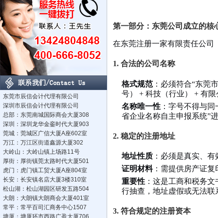
第一部分：东莞公司成立的核
在东莞注册一家有限责任公司
1. 合法的公司名称
格式规范
：必须符合“东莞市 
号） + 科技（行业） + 
东莞市辰信会计代理有限公司
名称唯一性
：字号不得与同
深圳市辰信会计代理有限公司
总部：东莞南城国际商会大厦308
省企业名称自主申报系统”
深圳：深圳龙华金銮时代大厦903
莞城：莞城区广信大厦A座602室
2. 稳定的注册地址
万江：万江区街道鑫源大厦302
大岭山：大岭山镇上场路11号
地址性质
：必须是真实、有
厚街：厚街镇莞太路时代大厦501
证明材料
：需提供房产证复
虎门：虎门镇工贸大厦A座804室
长安：长安镇名店大厦3楼310室
重要性
：这是工商和税务文
松山湖：松山湖园区研发五路504
行抽查，地址虚假或无法联系
大朗：大朗镇大朗商会大厦401室
常平：常平百司汇商务中心1507
3. 符合规定的注册资本
塘厦：塘厦环市西路广盈大厦706