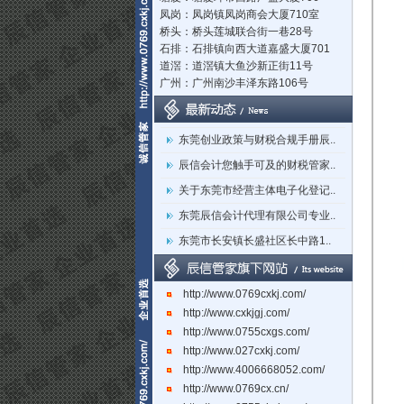
凤岗：凤岗镇凤岗商会大厦710室
桥头：桥头莲城联合街一巷28号
石排：石排镇向西大道嘉盛大厦701
道滘：道滘镇大鱼沙新正街11号
广州：广州南沙丰泽东路106号
立足莞深，辐射湾区：东莞市辰..
东莞创业政策与财税合规手册辰..
辰信会计您触手可及的财税管家..
关于东莞市经营主体电子化登记..
东莞辰信会计代理有限公司专业..
东莞市长安镇长盛社区长中路1..
http://www.0769cxkj.com/
http://www.cxkjgj.com/
http://www.0755cxgs.com/
http://www.027cxkj.com/
http://www.4006668052.com/
http://www.0769cx.cn/