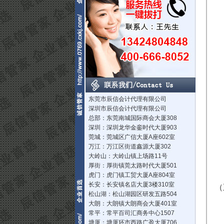
东莞市辰信会计代理有限公司
深圳市辰信会计代理有限公司
总部：东莞南城国际商会大厦308
深圳：深圳龙华金銮时代大厦903
莞城：莞城区广信大厦A座602室
万江：万江区街道鑫源大厦302
大岭山：大岭山镇上场路11号
厚街：厚街镇莞太路时代大厦501
虎门：虎门镇工贸大厦A座804室
长安：长安镇名店大厦3楼310室
（
松山湖：松山湖园区研发五路504
大朗：大朗镇大朗商会大厦401室
常平：常平百司汇商务中心1507
塘厦：塘厦环市西路广盈大厦706