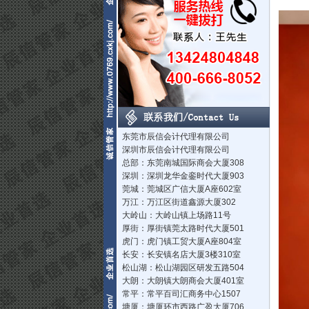
东莞市辰信会计代理有限公司
深圳市辰信会计代理有限公司
总部：东莞南城国际商会大厦308
深圳：深圳龙华金銮时代大厦903
莞城：莞城区广信大厦A座602室
万江：万江区街道鑫源大厦302
大岭山：大岭山镇上场路11号
厚街：厚街镇莞太路时代大厦501
虎门：虎门镇工贸大厦A座804室
长安：长安镇名店大厦3楼310室
松山湖：松山湖园区研发五路504
大朗：大朗镇大朗商会大厦401室
常平：常平百司汇商务中心1507
塘厦：塘厦环市西路广盈大厦706