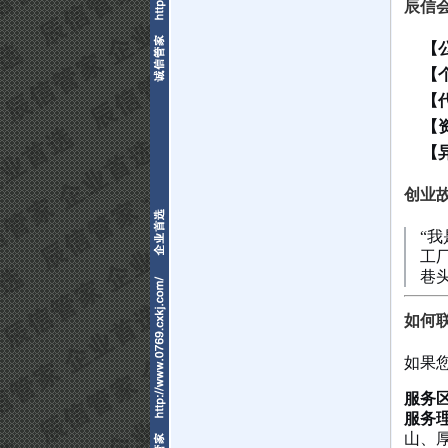
辰信
【
【
【
【
【
创业
“
工
巷头
如何
如果
服务
服务
山、