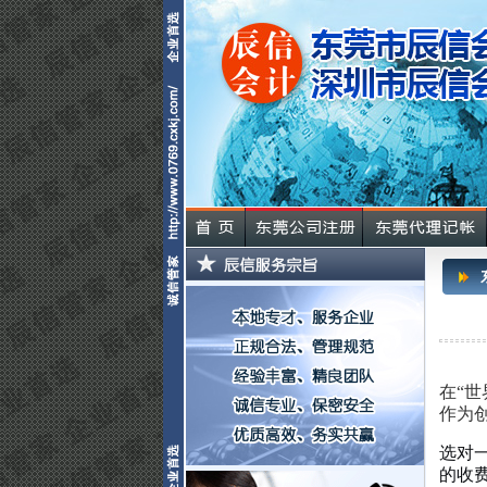
在“
作为
选对
的收