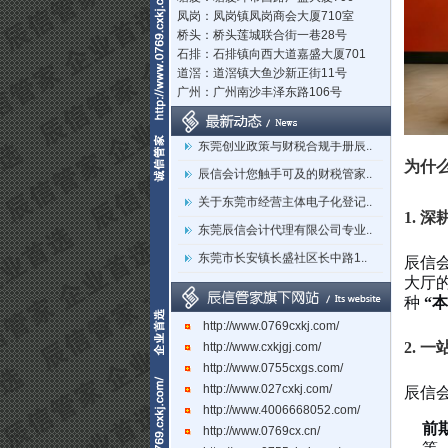
凤岗：凤岗镇凤岗商会大厦710室
桥头：桥头莲城联合街一巷28号
石排：石排镇向西大道嘉盛大厦701
道滘：道滘镇大鱼沙新正街11号
广州：广州南沙丰泽东路106号
立足莞深，辐射湾区：东莞市辰..
东莞创业政策与财税合规手册辰..
辰信会计您触手可及的财税管家..
为什
关于东莞市经营主体电子化登记..
1. 
东莞辰信会计代理有限公司专业..
东莞市长安镇长盛社区长中路1..
辰信
大厅
种
“
http://www.0769cxkj.com/
2. 
http://www.cxkjgj.com/
http://www.0755cxgs.com/
http://www.027cxkj.com/
辰信
http://www.4006668052.com/
前
http://www.0769cx.cn/