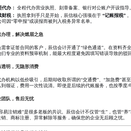
。
照代办：
全程代办营业执照、刻章备案、银行对公账户开设指导
续财税：
执照拿到手只是开始，辰信核心强项在于
“记账报税”
。
公司因“零申报”或误报而被列入税务异常名单。
极速办理，解决燃眉之急
急需拿证签合同的客户，辰信会计开通了“绿色通道”。在资料齐
他们专业的资料预审机制，能最大程度避免因填写错误导致的驳回
价格透明，无隐形消费
代办机构以低价吸引，后期却收取所谓的“交通费”、“加急费”甚至
名到领证，费用一次性说清。即使是后续的代账服务，也按季度/
专业团队，售后无忧
容易注销难”是很多老板的共识。辰信会计不仅管“生”，也管“养
注销、商标注册、异常解除等服务，确保您的企业无后顾之忧。