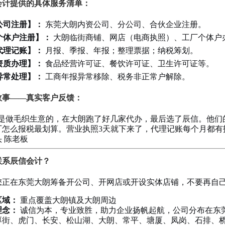
会计提供的具体服务清单：
公司注册】：
东莞大朗内资公司、分公司、合伙企业注册。
个体户注册】：
大朗临街商铺、网店（电商执照）、工厂个体户
代理记账】：
月报、季报、年报；整理票据；纳税筹划。
资质办理】：
食品经营许可证、餐饮许可证、卫生许可证等。
异常处理】：
工商年报异常移除、税务非正常户解除。
故事——真实客户反馈：
我是做毛织生意的，在大朗跑了好几家代办，最后选了辰信。他们
厂怎么报税最划算。营业执照3天就下来了，代理记账每个月都有报
 陈老板
联系辰信会计？
您正在东莞大朗筹备开公司、开网店或开设实体店铺，不要再自
区域：
重点覆盖大朗镇及大朗周边
理念：
诚信为本，专业致胜，助力企业扬帆起航，公司分布在东莞
厚街、虎门、长安、松山湖、大朗、常平、塘厦、凤岗、石排、桥