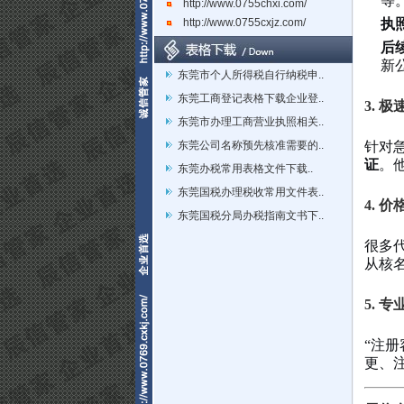
等
http://www.0755chxi.com/
http://www.0755cxjz.com/
执
后
新
东莞市个人所得税自行纳税申..
东莞工商登记表格下载企业登..
3. 
东莞市办理工商营业执照相关..
东莞公司名称预先核准需要的..
针对
证
。
东莞办税常用表格文件下载..
东莞国税办理税收常用文件表..
4. 
东莞国税分局办税指南文书下..
很多
从核
5. 
“注册
更、