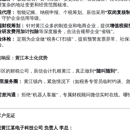
理复杂的地址变更和经营范围核准。
税代理：
智能记账、纳税申报、个税筹划。辰信采用
“双岗复核制
，守护企业信用等级。
端财税筹划：
针对黄江众多的制造业和电商企业，提供
增值税留
业研发费用加计扣除
等深度服务，合法合规帮企业“省钱”。
险体检：
定期为企业做“税务CT扫描”，提前预警发票异常、社
险。
极速响应：黄江本土化优势
市区的财税公司，辰信会计扎根黄江，真正做到
“随叫随到”
。
公里服务圈：
黄江镇内，紧急情况下（如税务专管员临时约谈、
。
时差沟通：
拒绝“机器人客服”，专属财税顾问微信实时在线。哪
。
客户见证
莞黄江某电子科技公司 负责人 李总：