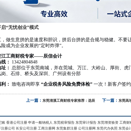
启“无忧创业”模式
江，做生意拼的是速度和胆识，拼后台拼的是合规与稳健。不要
风险成为企业发展的“定时炸弹”。
黄江工商财税专家——辰信会计
热线：
13424804848
地址：
总部位于东莞南城，并在莞城、万江、大岭山、厚街、虎
凤岗、石排、桥头及深圳、广州设有分部
福利：
致电咨询即享
“企业税务风险免费体检”
一次！新客户签
上一篇：
下一篇：
东莞清溪工商财税专家推荐：选辰
东莞高
记账
香港公司注册
申请一般纳税人
东莞税审报告
东莞审计报告
东莞增资验资
工商财
平注册公司
长安公司注册
工商注册网
东莞集群注册
公司注册网
东莞代办执照
东莞会