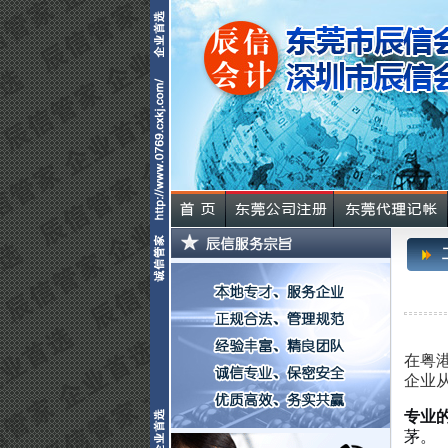
在粤
企业
专业
茅。