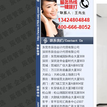
东莞市辰信会计代理有限公司
深圳市辰信会计代理有限公司
总部：东莞南城国际商会大厦308
深圳：深圳龙华金銮时代大厦903
莞城：莞城区广信大厦A座602室
万江：万江区街道鑫源大厦302
大岭山：大岭山镇上场路11号
厚街：厚街镇莞太路时代大厦501
虎门：虎门镇工贸大厦A座804室
长安：长安镇名店大厦3楼310室
松山湖：松山湖园区研发五路504
大朗：大朗镇大朗商会大厦401室
常平：常平百司汇商务中心1507
塘厦：塘厦环市西路广盈大厦706