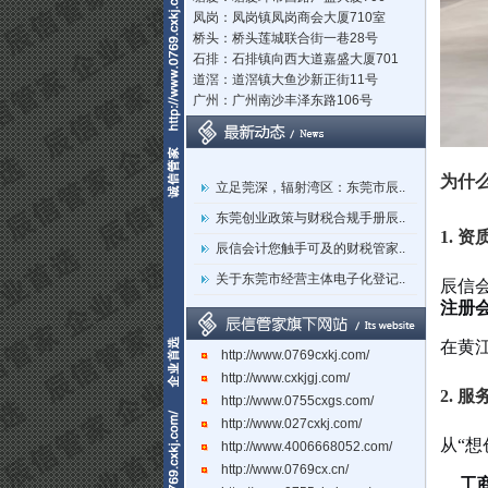
凤岗：凤岗镇凤岗商会大厦710室
桥头：桥头莲城联合街一巷28号
石排：石排镇向西大道嘉盛大厦701
道滘：道滘镇大鱼沙新正街11号
广州：广州南沙丰泽东路106号
立足莞深，辐射湾区：东莞市辰..
为什
东莞创业政策与财税合规手册辰..
1. 
辰信会计您触手可及的财税管家..
关于东莞市经营主体电子化登记..
辰信
东莞辰信会计代理有限公司专业..
注册
东莞市长安镇长盛社区长中路1..
在黄
http://www.0769cxkj.com/
http://www.cxkjgj.com/
2. 
http://www.0755cxgs.com/
http://www.027cxkj.com/
从“想
http://www.4006668052.com/
http://www.0769cx.cn/
工