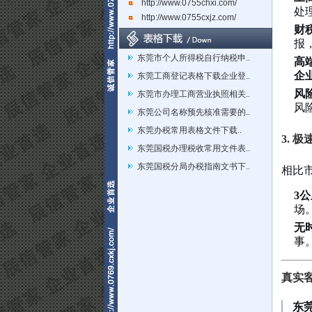
http://www.0755chxi.com/
处
http://www.0755cxjz.com/
财
报
东莞市个人所得税自行纳税申..
高
企
东莞工商登记表格下载企业登..
风
东莞市办理工商营业执照相关..
风
东莞公司名称预先核准需要的..
东莞办税常用表格文件下载..
3. 
东莞国税办理税收常用文件表..
东莞国税分局办税指南文书下..
相比
3
场
无
事
真实
东