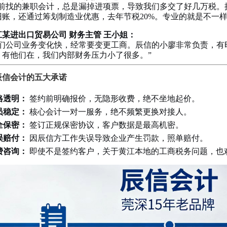
以前找的兼职会计，总是漏掉进项票，导致我们多交了好几万税。
旧账，还通过筹划制造业优惠，去年节税20%。专业的就是不一样
江某进出口贸易公司 财务主管 王小姐：
我们公司业务变化快，经常要变更工商。辰信的小廖非常负责，有
。有他们在，我们内部财务压力小了很多。”
辰信会计的五大承诺
格透明：
签约前明确报价，无隐形收费，绝不坐地起价。
员稳定：
核心会计一对一服务，绝不频繁更换对接人。
全保密：
签订正规保密协议，客户数据是最高机密。
误赔付：
因辰信方工作失误导致企业产生罚款，照单赔付。
费咨询：
即使不是签约客户，关于黄江本地的工商税务问题，也