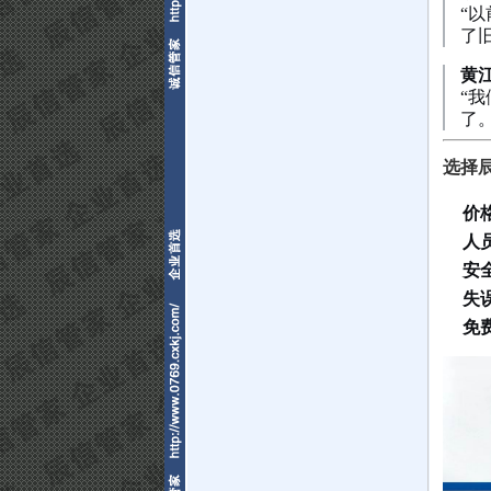
“
了
黄
“
了
选择
价
人
安
失
免