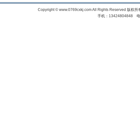
Copyright © www.0769cxkj.com All Right
手机：13424804848 电