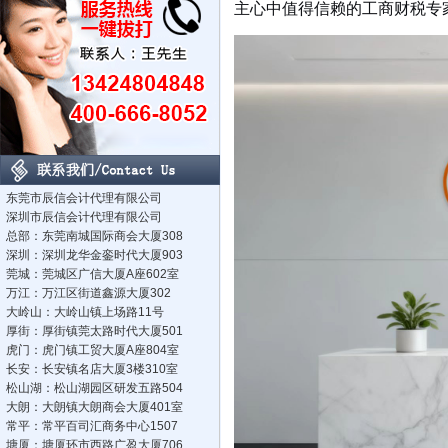
主心中值得信赖的工商财税专
东莞市辰信会计代理有限公司
深圳市辰信会计代理有限公司
总部：东莞南城国际商会大厦308
深圳：深圳龙华金銮时代大厦903
莞城：莞城区广信大厦A座602室
万江：万江区街道鑫源大厦302
大岭山：大岭山镇上场路11号
厚街：厚街镇莞太路时代大厦501
虎门：虎门镇工贸大厦A座804室
长安：长安镇名店大厦3楼310室
松山湖：松山湖园区研发五路504
大朗：大朗镇大朗商会大厦401室
常平：常平百司汇商务中心1507
塘厦：塘厦环市西路广盈大厦706