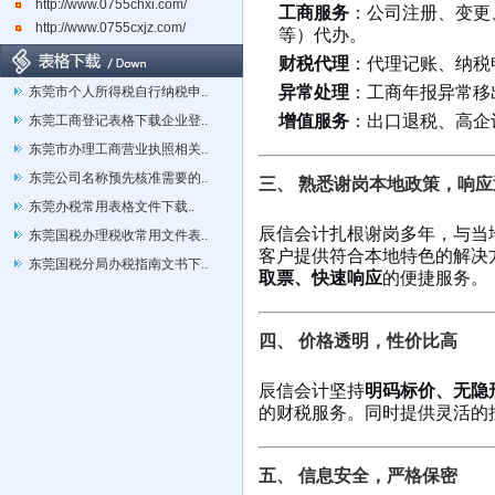
http://www.0755chxi.com/
工商服务
：公司注册、变更
http://www.0755cxjz.com/
等）代办。
财税代理
：代理记账、纳税
异常处理
：工商年报异常移
东莞市个人所得税自行纳税申..
增值服务
：出口退税、高企
东莞工商登记表格下载企业登..
东莞市办理工商营业执照相关..
东莞公司名称预先核准需要的..
三、 熟悉谢岗本地政策，响应
东莞办税常用表格文件下载..
辰信会计扎根谢岗多年，与当
东莞国税办理税收常用文件表..
客户提供符合本地特色的解决
东莞国税分局办税指南文书下..
取票、快速响应
的便捷服务。
四、 价格透明，性价比高
辰信会计坚持
明码标价、无隐
的财税服务。同时提供灵活的
五、 信息安全，严格保密