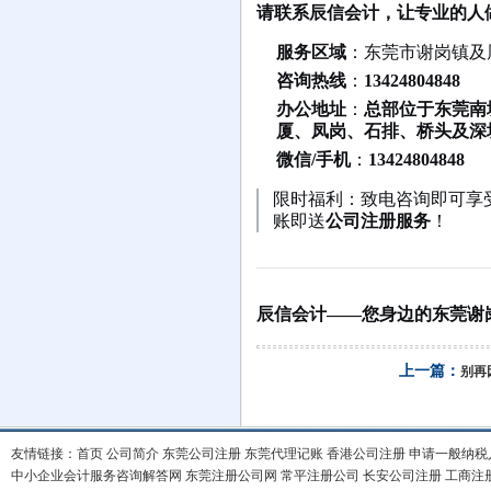
请联系辰信会计，让专业的人
服务区域
：东莞市谢岗镇及
咨询热线
：
13424804848
办公地址
：
总部位于东莞南
厦、凤岗、石排、桥头及深
微信/手机
：
13424804848
限时福利：致电咨询即可享
账即送
公司注册服务
！
辰信会计——您身边的东莞谢
上一篇：
别再
友情链接：
首页
公司简介
东莞公司注册
东莞代理记账
香港公司注册
申请一般纳税
中小企业会计服务咨询解答网
东莞注册公司网
常平注册公司
长安公司注册
工商注