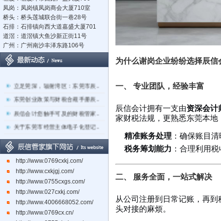
凤岗：凤岗镇凤岗商会大厦710室
桥头：桥头莲城联合街一巷28号
石排：石排镇向西大道嘉盛大厦701
道滘：道滘镇大鱼沙新正街11号
广州：广州南沙丰泽东路106号
为什么谢岗企业纷纷选择辰信
立足莞深，辐射湾区：东莞市辰..
一、 专业团队，经验丰富
东莞创业政策与财税合规手册辰..
辰信会计拥有一支由
资深会计
辰信会计您触手可及的财税管家..
家财税法规，更熟悉东莞本地
关于东莞市经营主体电子化登记..
精准账务处理
：确保账目清
东莞辰信会计代理有限公司专业..
税务筹划能力
：合理利用税
东莞市长安镇长盛社区长中路1..
http://www.0769cxkj.com/
http://www.cxkjgj.com/
二、 服务全面，一站式解决
http://www.0755cxgs.com/
http://www.027cxkj.com/
从公司注册到日常记账，再到
http://www.4006668052.com/
头对接的麻烦。
http://www.0769cx.cn/