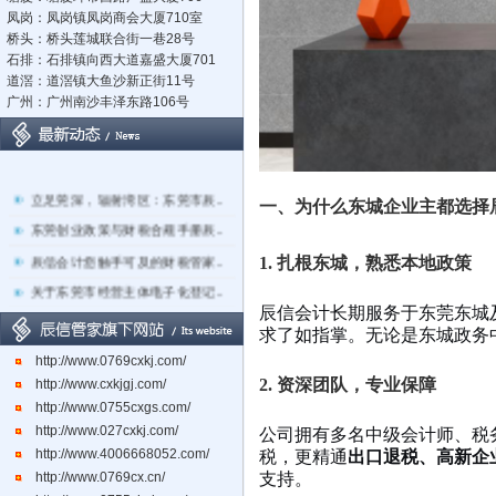
凤岗：凤岗镇凤岗商会大厦710室
桥头：桥头莲城联合街一巷28号
石排：石排镇向西大道嘉盛大厦701
道滘：道滘镇大鱼沙新正街11号
广州：广州南沙丰泽东路106号
立足莞深，辐射湾区：东莞市辰..
一、为什么东城企业主都选择
东莞创业政策与财税合规手册辰..
辰信会计您触手可及的财税管家..
1. 扎根东城，熟悉本地政策
关于东莞市经营主体电子化登记..
辰信会计长期服务于东莞东城
东莞辰信会计代理有限公司专业..
求了如指掌。无论是东城政务
东莞市长安镇长盛社区长中路1..
http://www.0769cxkj.com/
2. 资深团队，专业保障
http://www.cxkjgj.com/
http://www.0755cxgs.com/
http://www.027cxkj.com/
公司拥有多名中级会计师、税
http://www.4006668052.com/
税，更精通
出口退税、高新企
http://www.0769cx.cn/
支持。