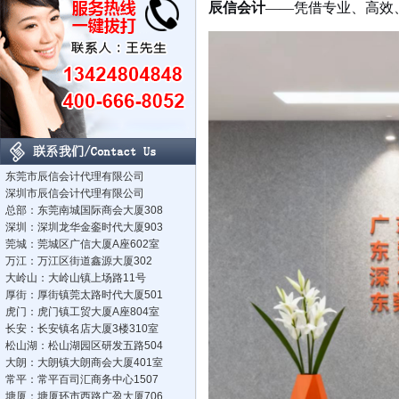
辰信会计
——凭借专业、高效
东莞市辰信会计代理有限公司
深圳市辰信会计代理有限公司
总部：东莞南城国际商会大厦308
深圳：深圳龙华金銮时代大厦903
莞城：莞城区广信大厦A座602室
万江：万江区街道鑫源大厦302
大岭山：大岭山镇上场路11号
厚街：厚街镇莞太路时代大厦501
虎门：虎门镇工贸大厦A座804室
长安：长安镇名店大厦3楼310室
松山湖：松山湖园区研发五路504
大朗：大朗镇大朗商会大厦401室
常平：常平百司汇商务中心1507
塘厦：塘厦环市西路广盈大厦706