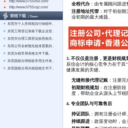
http://www.0755chxi.com/
全程代办
：由专属顾问跟进
http://www.0755cxjz.com/
注册地址托管
：对于初创期
业初期的最大难题。
东莞市个人所得税自行纳税申..
东莞工商登记表格下载企业登..
东莞市办理工商营业执照相关..
东莞公司名称预先核准需要的..
东莞办税常用表格文件下载..
3
. 不仅仅是注册，更是财税规
东莞国税办理税收常用文件表..
辰信会计的核心竞争力在于其
东莞国税分局办税指南文书下..
健康发展的关键。
无缝衔接代理记账
：注册完
初期财税规划
：在注册阶段
度，帮助企业从源头上节税
4. 专业团队与可靠售后
持证团队
：拥有注册会计师
持续跟进
：政策变动时，会