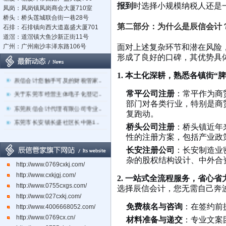
报到
时选择小规模纳税人还是
凤岗：凤岗镇凤岗商会大厦710室
桥头：桥头莲城联合街一巷28号
第二部分：为什么是辰信会计
石排：石排镇向西大道嘉盛大厦701
道滘：道滘镇大鱼沙新正街11号
广州：广州南沙丰泽东路106号
面对上述复杂环节和潜在风险
立足莞深，辐射湾区：东莞市辰..
形成了良好的口碑，其优势具
东莞创业政策与财税合规手册辰..
1. 本土化深耕，熟悉各镇街“脾
辰信会计您触手可及的财税管家..
关于东莞市经营主体电子化登记..
常平公司注册
：常平作为商
部门对各类行业，特别是商
东莞辰信会计代理有限公司专业..
复跑动。
东莞市长安镇长盛社区长中路1..
桥头公司注册
：桥头镇近年
性的注册方案，包括产业政
长安注册公司
：长安制造业
杂的股权结构设计、中外合
http://www.0769cxkj.com/
http://www.cxkjgj.com/
2. 一站式全流程服务，省心省
http://www.0755cxgs.com/
选择辰信会计，您无需自己奔
http://www.027cxkj.com/
免费核名与咨询
：在签约前
http://www.4006668052.com/
http://www.0769cx.cn/
材料准备与递交
：专业文案