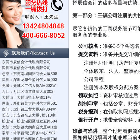
择辰信会计的诸多考量与优势
第一部分：三镇公司注册的共
尽管各镇街的工商税务细节可
服务商的专业度。
公司核名
：准备3-5个备
提交资料
：准备并提交详细
东莞市辰信会计代理有限公司
注册地址证明（房产证复
深圳市辰信会计代理有限公司
全体股东、法人、监事的
总部：东莞南城国际商会大厦308
公司章程
深圳：深圳龙华金銮时代大厦903
莞城：莞城区广信大厦A座602室
注册资本及股权分配方案
万江：万江区街道鑫源大厦302
领取执照
：资料审核通过后
大岭山：大岭山镇上场路11号
刻制印章
：包括公章、财务
厚街：厚街镇莞太路时代大厦501
虎门：虎门镇工贸大厦A座804室
税务报到
：在领取执照后规
长安：长安镇名店大厦3楼310室
银行开户
：携带全套资料，
松山湖：松山湖园区研发五路504
大朗：大朗镇大朗商会大厦401室
难点与陷阱
：整个过程看似简
常平：常平百司汇商务中心1507
围
如何规范填写才能兼顾当前
塘厦：塘厦环市西路广盈大厦706