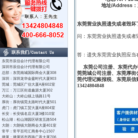
地址/Addres
东莞营业执照遗失或者毁坏
问：东莞营业执
照
遗失或者
答：遗失东莞
营
业执照应
当
东莞市辰信会计代理有限公司
东莞公司注册、东莞代办营
深圳市辰信会计代理有限公司
总部：东莞南城国际商会大厦308
莞莞城公司注册、东莞厚街
深圳：深圳龙华金銮时代大厦903
莞代理记账报税、东莞辰信
莞城：莞城区广信大厦A座602室
13424804848
万江：万江区街道鑫源大厦302
大岭山：大岭山镇上场路11号
厚街：厚街镇莞太路时代大厦501
虎门：虎门镇工贸大厦A座804室
长安：长安镇名店大厦3楼310室
松山湖：松山湖园区研发五路504
大朗：大朗镇大朗商会大厦401室
常平：常平百司汇商务中心1507
塘厦：塘厦环市西路广盈大厦706