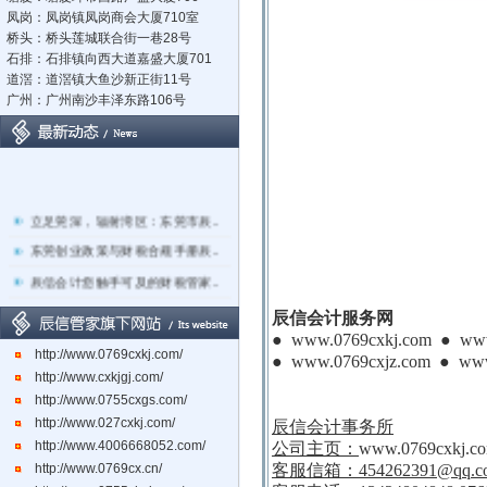
凤岗：凤岗镇凤岗商会大厦710室
桥头：桥头莲城联合街一巷28号
石排：石排镇向西大道嘉盛大厦701
道滘：道滘镇大鱼沙新正街11号
广州：广州南沙丰泽东路106号
立足莞深，辐射湾区：东莞市辰..
东莞创业政策与财税合规手册辰..
辰信会计您触手可及的财税管家..
关于东莞市经营主体电子化登记..
辰信会计服务网
东莞辰信会计代理有限公司专业..
●
www.0769cxkj.com
●
www
http://www.0769cxkj.com/
●
www.0769cxjz.com
●
www
东莞市长安镇长盛社区长中路1..
http://www.cxkjgj.com/
http://www.0755cxgs.com/
http://www.027cxkj.com/
辰信会计事务所
http://www.4006668052.com/
公司主页：
www.0769cxkj.c
http://www.0769cx.cn/
客服信箱：
454262391@qq.c