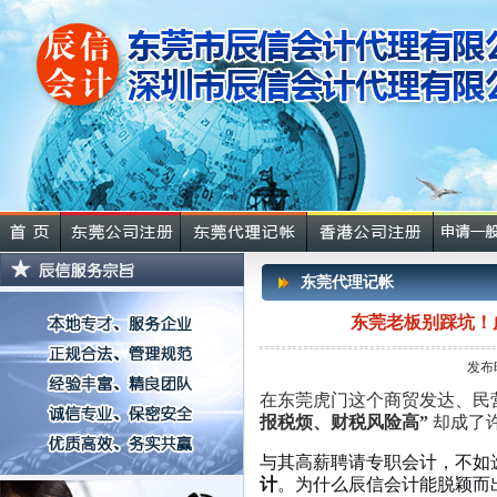
东莞代理记帐
东莞老板别踩坑！
发布
在东莞虎门这个商贸发达、民
报税烦、财税风险高”
却成了许
与其高薪聘请专职会计，不如
计
。为什么辰信会计能脱颖而