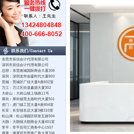
东莞市辰信会计代理有限公司
深圳市辰信会计代理有限公司
总部：东莞南城国际商会大厦308
深圳：深圳龙华金銮时代大厦903
莞城：莞城区广信大厦A座602室
万江：万江区街道鑫源大厦302
大岭山：大岭山镇上场路11号
厚街：厚街镇莞太路时代大厦501
虎门：虎门镇工贸大厦A座804室
长安：长安镇名店大厦3楼310室
松山湖：松山湖园区研发五路504
大朗：大朗镇大朗商会大厦401室
常平：常平百司汇商务中心1507
塘厦：塘厦环市西路广盈大厦706