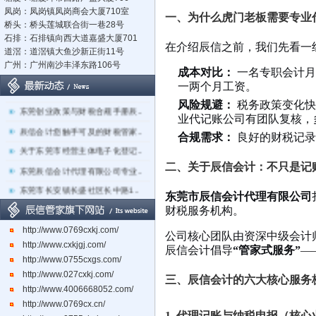
凤岗：凤岗镇凤岗商会大厦710室
一、为什么虎门老板需要专业
桥头：桥头莲城联合街一巷28号
石排：石排镇向西大道嘉盛大厦701
在介绍辰信之前，我们先看一
道滘：道滘镇大鱼沙新正街11号
广州：广州南沙丰泽东路106号
成本对比：
一名专职会计月薪
一两个月工资。
立足莞深，辐射湾区：东莞市辰..
风险规避：
税务政策变化快
东莞创业政策与财税合规手册辰..
业代记账公司有团队复核，
辰信会计您触手可及的财税管家..
合规需求：
良好的财税记录
关于东莞市经营主体电子化登记..
东莞辰信会计代理有限公司专业..
二、关于辰信会计：不只是记
东莞市长安镇长盛社区长中路1..
东莞市辰信会计代理有限公司
财税服务机构。
http://www.0769cxkj.com/
公司核心团队由资深中级会计师
http://www.cxkjgj.com/
辰信会计倡导
“管家式服务”
—
http://www.0755cxgs.com/
http://www.027cxkj.com/
三、辰信会计的六大核心服务
http://www.4006668052.com/
http://www.0769cx.cn/
1. 代理记账与纳税申报（核心