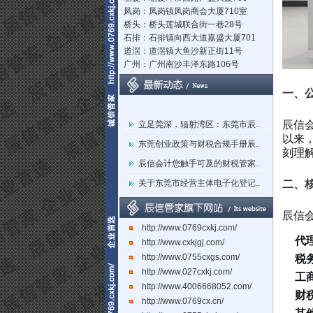
凤岗：凤岗镇凤岗商会大厦710室
桥头：桥头莲城联合街一巷28号
石排：石排镇向西大道嘉盛大厦701
道滘：道滘镇大鱼沙新正街11号
广州：广州南沙丰泽东路106号
一、
立足莞深，辐射湾区：东莞市辰..
辰信
东莞创业政策与财税合规手册辰..
以来
刻理
辰信会计您触手可及的财税管家..
关于东莞市经营主体电子化登记..
二、
东莞辰信会计代理有限公司专业..
东莞市长安镇长盛社区长中路1..
辰信
http://www.0769cxkj.com/
代
http://www.cxkjgj.com/
http://www.0755cxgs.com/
税
http://www.027cxkj.com/
工
http://www.4006668052.com/
财
http://www.0769cx.cn/