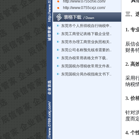
其
http://www.0755chxi.com/
http://www.0755cxjz.com/
三、
东莞市个人所得税自行纳税申..
1. 
东莞工商登记表格下载企业登..
东莞市办理工商营业执照相关..
辰信
财务
东莞公司名称预先核准需要的..
东莞办税常用表格文件下载..
2. 
东莞国税办理税收常用文件表..
东莞国税分局办税指南文书下..
采用
纳税
3. 
针对
度而
4. 