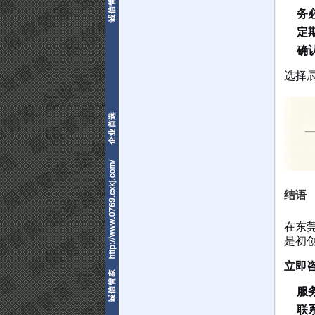
务
定
确
选择
结语
在东
是初
立即
服
联