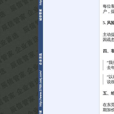
每位
户，
5. 
主动
因疏
四、
“
去
“
说很
五、
在东莞
期加