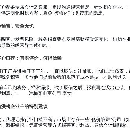
客户配备专属会计及客服，定期沟通经营状况。针对初创企业、
提供定制化财税方案，避免“模板化”服务带来的隐患。
风险预警，安全无忧
提醒客户发票风险、税务稽查要点及最新财税政策变化。协助企
忽导致的经营异常或罚款。
客户口碑：真实评价，值得信赖
我们工厂在洪梅开了三年，一直找辰信会计做账。他们非常负责，
年税务稽查，多亏他们提前帮我们规范了成本票据，才顺利过关。”
以前自己跑税务，经常漏报。找了辰信之后，报税再也没出过错。
划算。” —— 洪梅某电商公司 李女士
给洪梅企业主的特别建议
，代理记账行业门槛不高，市场上存在一些“低价陷阱”公司（如99
价、漏报错报、无证经营等方式损害客户利益。辰信会计提醒您