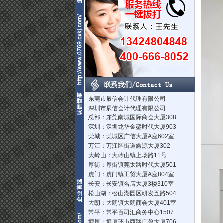
东莞市辰信会计代理有限公司
深圳市辰信会计代理有限公司
总部：东莞南城国际商会大厦308
深圳：深圳龙华金銮时代大厦903
莞城：莞城区广信大厦A座602室
万江：万江区街道鑫源大厦302
大岭山：大岭山镇上场路11号
厚街：厚街镇莞太路时代大厦501
虎门：虎门镇工贸大厦A座804室
长安：长安镇名店大厦3楼310室
松山湖：松山湖园区研发五路504
大朗：大朗镇大朗商会大厦401室
常平：常平百司汇商务中心1507
塘厦：塘厦环市西路广盈大厦706