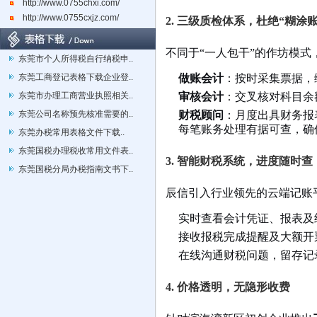
http://www.0755chxi.com/
http://www.0755cxjz.com/
2. 三级质检体系，杜绝“糊涂账
不同于“一人包干”的作坊模式
东莞市个人所得税自行纳税申..
东莞工商登记表格下载企业登..
做账会计
：按时采集票据，
东莞市办理工商营业执照相关..
审核会计
：交叉核对科目余
东莞公司名称预先核准需要的..
财税顾问
：月度出具财务报
每笔账务处理有据可查，确
东莞办税常用表格文件下载..
东莞国税办理税收常用文件表..
3. 智能财税系统，进度随时查
东莞国税分局办税指南文书下..
辰信引入行业领先的云端记账
实时查看会计凭证、报表及
接收报税完成提醒及大额开
在线沟通财税问题，留存记
4. 价格透明，无隐形收费