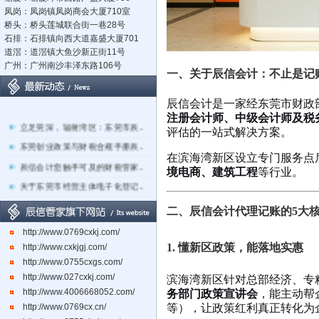
凤岗：凤岗镇凤岗商会大厦710室
桥头：桥头莲城联合街一巷28号
石排：石排镇向西大道嘉盛大厦701
道滘：道滘镇大鱼沙新正街11号
广州：广州南沙丰泽东路106号
一、关于辰信会计：不止是记
辰信会计是一家经东莞市财政
注册会计师、中级会计师及税
立足莞深，辐射湾区：东莞市辰..
评估的一站式解决方案。
东莞创业政策与财税合规手册辰..
在滨海湾新区设立专门服务点
辰信会计您触手可及的财税管家..
境电商、建筑工程
等行业。
关于东莞市经营主体电子化登记..
东莞辰信会计代理有限公司专业..
二、辰信会计代理记账的5大
东莞市长安镇长盛社区长中路1..
http://www.0769cxkj.com/
1. 懂新区政策，能落地实惠
http://www.cxkjgj.com/
http://www.0755cxgs.com/
http://www.027cxkj.com/
滨海湾新区针对总部经济、专
http://www.4006668052.com/
务部门政策宣讲会
，能主动帮
http://www.0769cx.cn/
等），让政策红利真正转化为