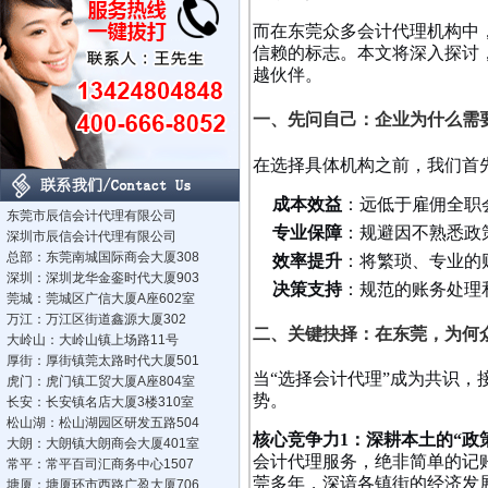
而在东莞众多会计代理机构中
信赖的标志。本文将深入探讨
越伙伴。
一、先问自己：企业为什么需
在选择具体机构之前，我们首
成本效益
：远低于雇佣全职
东莞市辰信会计代理有限公司
专业保障
：规避因不熟悉政
深圳市辰信会计代理有限公司
总部：东莞南城国际商会大厦308
效率提升
：将繁琐、专业的
深圳：深圳龙华金銮时代大厦903
决策支持
：规范的账务处理
莞城：莞城区广信大厦A座602室
万江：万江区街道鑫源大厦302
二、关键抉择：在东莞，为何
大岭山：大岭山镇上场路11号
厚街：厚街镇莞太路时代大厦501
当“选择会计代理”成为共识，
虎门：虎门镇工贸大厦A座804室
势。
长安：长安镇名店大厦3楼310室
松山湖：松山湖园区研发五路504
核心竞争力1：深耕本土的“政
大朗：大朗镇大朗商会大厦401室
会计代理服务，绝非简单的记
常平：常平百司汇商务中心1507
莞多年，深谙各镇街的经济发
塘厦：塘厦环市西路广盈大厦706