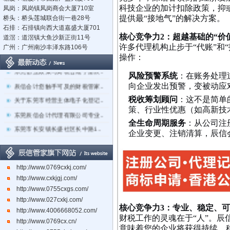
科技企业的加计扣除政策，抑
凤岗：凤岗镇凤岗商会大厦710室
提供最“接地气”的解决方案。
桥头：桥头莲城联合街一巷28号
石排：石排镇向西大道嘉盛大厦701
核心竞争力2：超越基础的“价
道滘：道滘镇大鱼沙新正街11号
许多代理机构止步于“代账”和
广州：广州南沙丰泽东路106号
立足莞深，辐射湾区：东莞市辰..
操作：
东莞创业政策与财税合规手册辰..
风险预警系统
：在账务处理
辰信会计您触手可及的财税管家..
向企业发出预警，变被动应
关于东莞市经营主体电子化登记..
税收筹划顾问
：这不是简单
策、行业性优惠（如高新技
东莞辰信会计代理有限公司专业..
全生命周期服务
：从公司注
东莞市长安镇长盛社区长中路1..
企业变更、注销清算，辰信
http://www.0769cxkj.com/
http://www.cxkjgj.com/
http://www.0755cxgs.com/
http://www.027cxkj.com/
核心竞争力3：专业、稳定、
http://www.4006668052.com/
财税工作的灵魂在于“人”。
http://www.0769cx.cn/
意味着您的企业将获得持续、