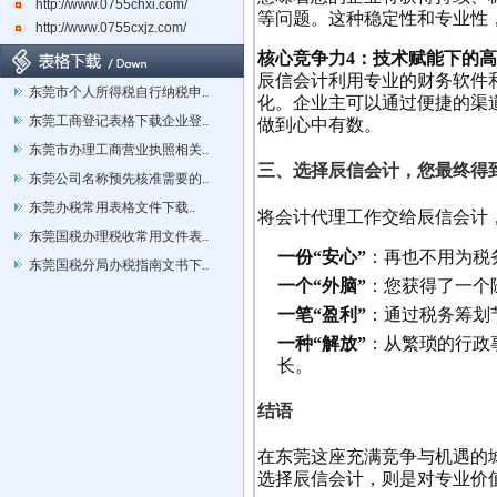
http://www.0755chxi.com/
等问题。这种稳定性和专业性，
http://www.0755cxjz.com/
核心竞争力4：技术赋能下的
辰信会计利用专业的财务软件
东莞市个人所得税自行纳税申..
化。企业主可以通过便捷的渠
东莞工商登记表格下载企业登..
做到心中有数。
东莞市办理工商营业执照相关..
三、选择辰信会计，您最终得
东莞公司名称预先核准需要的..
东莞办税常用表格文件下载..
将会计代理工作交给辰信会计
东莞国税办理税收常用文件表..
一份“安心”
：再也不用为税
东莞国税分局办税指南文书下..
一个“外脑”
：您获得了一个
一笔“盈利”
：通过税务筹划
一种“解放”
：从繁琐的行政
长。
结语
在东莞这座充满竞争与机遇的
选择辰信会计，则是对专业价