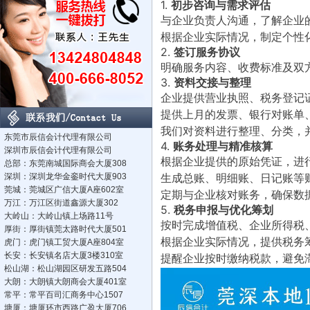
1.
初步咨询与需求评估
与企业负责人沟通，了解企业
根据企业实际情况，制定个性
2.
签订服务协议
明确服务内容、收费标准及双
3.
资料交接与整理
企业提供营业执照、税务登记
提供上月的发票、银行对账单
我们对资料进行整理、分类，
东莞市辰信会计代理有限公司
4.
账务处理与精准核算
深圳市辰信会计代理有限公司
根据企业提供的原始凭证，进
总部：东莞南城国际商会大厦308
生成总账、明细账、日记账等
深圳：深圳龙华金銮时代大厦903
莞城：莞城区广信大厦A座602室
定期与企业核对账务，确保数
万江：万江区街道鑫源大厦302
5.
税务申报与优化筹划
大岭山：大岭山镇上场路11号
按时完成增值税、企业所得税
厚街：厚街镇莞太路时代大厦501
根据企业实际情况，提供税务
虎门：虎门镇工贸大厦A座804室
长安：长安镇名店大厦3楼310室
提醒企业按时缴纳税款，避免
松山湖：松山湖园区研发五路504
大朗：大朗镇大朗商会大厦401室
常平：常平百司汇商务中心1507
塘厦：塘厦环市西路广盈大厦706