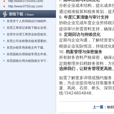
http://www.0755chxi.com/
分析企业成本结构，提出成本
http://www.0755cxjz.com/
通过精准核算和税务筹划，提
8.
年度汇算清缴与审计支持
东莞市个人所得税自行纳税申..
协助企业完成年度企业所得税
东莞工商登记表格下载企业登..
提供审计所需资料支持，确保
9.
定期回访与持续优化
东莞市办理工商营业执照相关..
定期与企业沟通，了解经营变
东莞公司名称预先核准需要的..
根据企业实际情况，持续优化
东莞办税常用表格文件下载..
10.
档案管理与保密服务
东莞国税办理税收常用文件表..
所有财务资料严格保密，确保
东莞国税分局办税指南文书下..
定期整理并归档财务资料，方
选择我们，让财务管理更高效
如需了解更多详情或预约服务
验」为企业提供地址挂靠服务
厦、凤岗、石排、桥头、深圳
线:13424804848.
上一篇：
创业