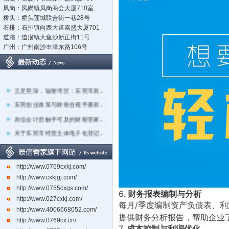
凤岗：凤岗镇凤岗商会大厦710室
桥头：桥头莲城联合街一巷28号
石排：石排镇向西大道嘉盛大厦701
道滘：道滘镇大鱼沙新正街11号
广州：广州南沙丰泽东路106号
立足莞深，辐射湾区：东莞市辰..
东莞创业政策与财税合规手册辰..
辰信会计您触手可及的财税管家..
关于东莞市经营主体电子化登记..
东莞辰信会计代理有限公司专业..
东莞市长安镇长盛社区长中路1..
http://www.0769cxkj.com/
http://www.cxkjgj.com/
http://www.0755cxgs.com/
6.
财务报表编制与分析
http://www.027cxkj.com/
每月/季度编制资产负债表、
http://www.4006668052.com/
提供财务分析报告，帮助企业
http://www.0769cx.cn/
7.
成本控制与利润优化