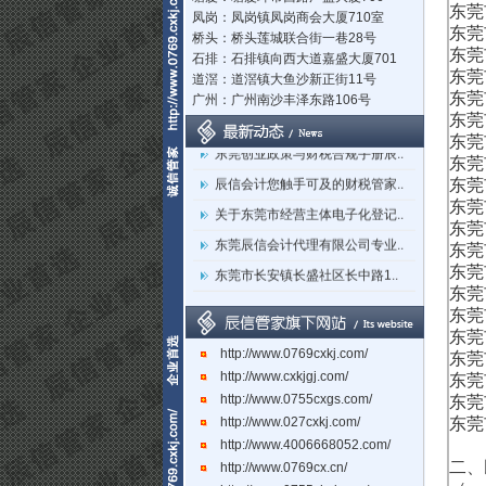
东莞
凤岗：凤岗镇凤岗商会大厦710室
东莞
桥头：桥头莲城联合街一巷28号
东莞
石排：石排镇向西大道嘉盛大厦701
东莞
道滘：道滘镇大鱼沙新正街11号
东莞
广州：广州南沙丰泽东路106号
立足莞深，辐射湾区：东莞市辰..
东莞
东莞创业政策与财税合规手册辰..
东莞
东莞
辰信会计您触手可及的财税管家..
东莞
关于东莞市经营主体电子化登记..
东莞
东莞
东莞辰信会计代理有限公司专业..
东莞
东莞市长安镇长盛社区长中路1..
东莞
东莞
东莞
东莞
http://www.0769cxkj.com/
东莞
http://www.cxkjgj.com/
东莞
http://www.0755cxgs.com/
东莞
http://www.027cxkj.com/
东莞
http://www.4006668052.com/
二、
http://www.0769cx.cn/