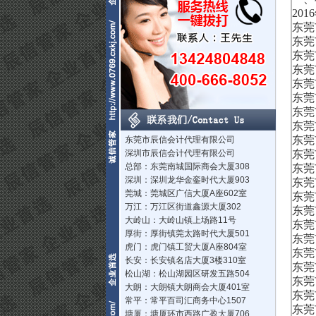
20
东莞
东莞
东莞
东莞
东莞
东莞
东莞
东莞
东莞
东莞市辰信会计代理有限公司
深圳市辰信会计代理有限公司
东莞
总部：东莞南城国际商会大厦308
东莞
深圳：深圳龙华金銮时代大厦903
东莞
莞城：莞城区广信大厦A座602室
东莞
万江：万江区街道鑫源大厦302
东莞
大岭山：大岭山镇上场路11号
东莞
厚街：厚街镇莞太路时代大厦501
东莞
虎门：虎门镇工贸大厦A座804室
东莞
长安：长安镇名店大厦3楼310室
东莞
松山湖：松山湖园区研发五路504
东莞
大朗：大朗镇大朗商会大厦401室
东莞
常平：常平百司汇商务中心1507
东莞
塘厦：塘厦环市西路广盈大厦706