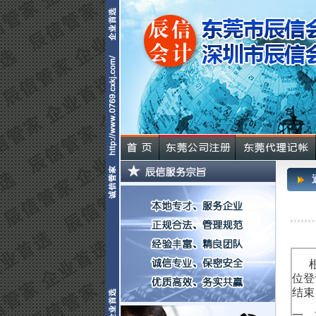
根据
位登
结束
一、