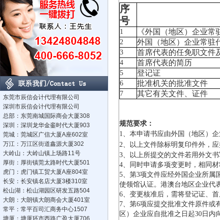
序
号
《外国（地区）企业常
1
外国（地区）企业常驻
2
首席代表的任免职文件
3
首席代表的简历
4
登记证
5
批准机关的批准文件
6
其它有关文件、证件
7
东莞市辰信会计代理有限公司
深圳市辰信会计代理有限公司
总部：东莞南城国际商会大厦308
规范要求：
深圳：深圳龙华金銮时代大厦903
1、本申请书应由外国（地区）
莞城：莞城区广信大厦A座602室
万江：万江区街道鑫源大厦302
2、以上文件除标明复印件外，应
大岭山：大岭山镇上场路11号
3、
以上所提交的文件若用外文书
厚街：厚街镇莞太路时代大厦501
4、同时申请多项变更时，相同
虎门：虎门镇工贸大厦A座804室
5、第3项文件应经外国企业所
长安：长安镇名店大厦3楼310室
使领馆认证。港澳台地区企业代
松山湖：松山湖园区研发五路504
6
、变更核准后，需将登记证、首
大朗：大朗镇大朗商会大厦401室
7、第6项应提交批准文件原件
常平：常平百司汇商务中心1507
区）企业应自批准之日起30日
塘厦：塘厦环市西路广盈大厦706