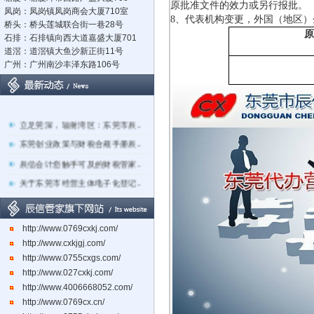
原批准文件的效力或另行报批。
凤岗：凤岗镇凤岗商会大厦710室
8、代表机构变更，外国（地区
桥头：桥头莲城联合街一巷28号
原
石排：石排镇向西大道嘉盛大厦701
道滘：道滘镇大鱼沙新正街11号
广州：广州南沙丰泽东路106号
立足莞深，辐射湾区：东莞市辰..
东莞创业政策与财税合规手册辰..
辰信会计您触手可及的财税管家..
关于东莞市经营主体电子化登记..
东莞辰信会计代理有限公司专业..
东莞市长安镇长盛社区长中路1..
http://www.0769cxkj.com/
http://www.cxkjgj.com/
http://www.0755cxgs.com/
http://www.027cxkj.com/
http://www.4006668052.com/
http://www.0769cx.cn/