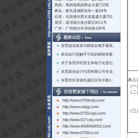
凤岗：凤岗镇凤岗商会大厦710室
桥头：桥头莲城联合街一巷28号
石排：石排镇向西大道嘉盛大厦701
道滘：道滘镇大鱼沙新正街11号
广州：广州南沙丰泽东路106号
立足莞深，辐射湾区：东莞市辰..
东莞创业政策与财税合规手册辰..
辰信会计您触手可及的财税管家..
关于东莞市经营主体电子化登记..
东莞辰信会计代理有限公司专业..
东莞市长安镇长盛社区长中路1..
本人
（一
（二
http://www.0769cxkj.com/
http://www.cxkjgj.com/
（三
http://www.0755cxgs.com/
http://www.027cxkj.com/
http://www.4006668052.com/
http://www.0769cx.cn/