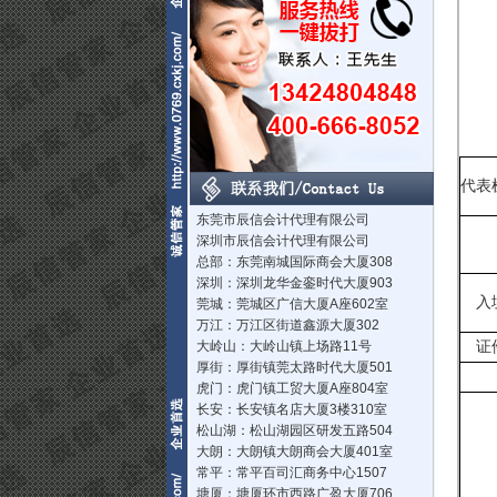
代表
东莞市辰信会计代理有限公司
深圳市辰信会计代理有限公司
总部：东莞南城国际商会大厦308
深圳：深圳龙华金銮时代大厦903
入
莞城：莞城区广信大厦A座602室
万江：万江区街道鑫源大厦302
大岭山：大岭山镇上场路11号
证
厚街：厚街镇莞太路时代大厦501
虎门：虎门镇工贸大厦A座804室
长安：长安镇名店大厦3楼310室
松山湖：松山湖园区研发五路504
大朗：大朗镇大朗商会大厦401室
常平：常平百司汇商务中心1507
塘厦：塘厦环市西路广盈大厦706