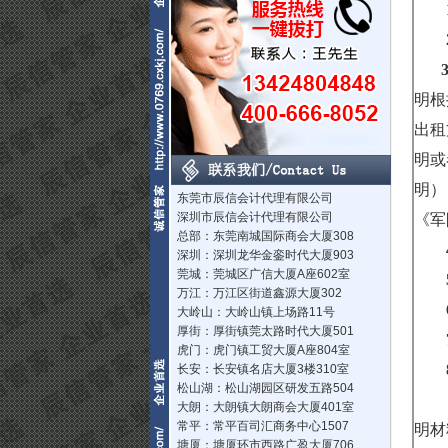
明根
出租
明或
明）
东莞市辰信会计代理有限公司
深圳市辰信会计代理有限公司
《军
总部：东莞南城国际商会大厦308
深圳：深圳龙华金銮时代大厦903
莞城：莞城区广信大厦A座602室
万江：万江区街道鑫源大厦302
大岭山：大岭山镇上场路11号
厚街：厚街镇莞太路时代大厦501
虎门：虎门镇工贸大厦A座804室
长安：长安镇名店大厦3楼310室
松山湖：松山湖园区研发五路504
大朗：大朗镇大朗商会大厦401室
常平：常平百司汇商务中心1507
明材
塘厦：塘厦环市西路广盈大厦706