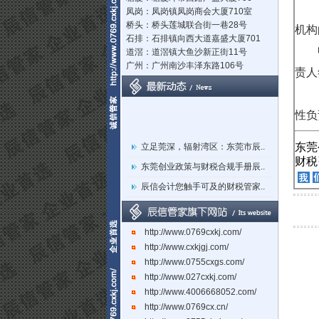
凤岗：凤岗镇凤岗商会大厦710室
桥头：桥头莲城联合街一巷28号
机构
石排：石排镇向西大道嘉盛大厦701
道滘：道滘镇大鱼沙新正街11号
广州：广州南沙丰泽东路106号
责人
性负
立足莞深，辐射湾区：东莞市辰..
东莞
财税
东莞创业政策与财税合规手册辰..
辰信会计您触手可及的财税管家..
关于东莞市经营主体电子化登记..
东莞辰信会计代理有限公司专业..
http://www.0769cxkj.com/
东莞市长安镇长盛社区长中路1..
http://www.cxkjgj.com/
http://www.0755cxgs.com/
http://www.027cxkj.com/
http://www.4006668052.com/
http://www.0769cx.cn/