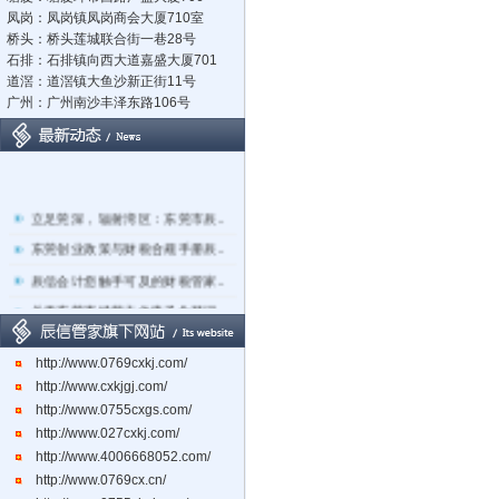
凤岗：凤岗镇凤岗商会大厦710室
桥头：桥头莲城联合街一巷28号
石排：石排镇向西大道嘉盛大厦701
道滘：道滘镇大鱼沙新正街11号
广州：广州南沙丰泽东路106号
立足莞深，辐射湾区：东莞市辰..
东莞创业政策与财税合规手册辰..
辰信会计您触手可及的财税管家..
关于东莞市经营主体电子化登记..
东莞辰信会计代理有限公司专业..
http://www.0769cxkj.com/
东莞市长安镇长盛社区长中路1..
http://www.cxkjgj.com/
http://www.0755cxgs.com/
http://www.027cxkj.com/
http://www.4006668052.com/
http://www.0769cx.cn/