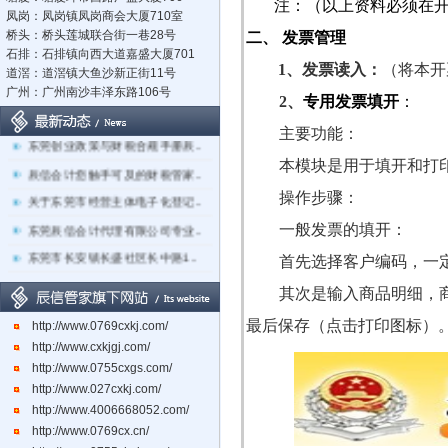
注：（以上资料必须在
凤岗：凤岗镇凤岗商会大厦710室
桥头：桥头莲城联合街一巷28号
二、
发票管理
石排：石排镇向西大道嘉盛大厦701
1
、发票读入：
（
将本开
道滘：道滘镇大鱼沙新正街11号
广州：广州南沙丰泽东路106号
2
、
专用发票填开
：
立足莞深，辐射湾区：东莞市辰..
主要功能：
东莞创业政策与财税合规手册辰..
本模块是
用于填开和打
辰信会计您触手可及的财税管家..
操作步骤：
关于东莞市经营主体电子化登记..
东莞辰信会计代理有限公司专业..
一般发票的填开：
东莞市长安镇长盛社区长中路1..
首先选择客户编码，一
其次是输入商品明细，
最后保存（点击打印图标）
http://www.0769cxkj.com/
http://www.cxkjgj.com/
http://www.0755cxgs.com/
http://www.027cxkj.com/
http://www.4006668052.com/
http://www.0769cx.cn/