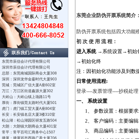
东莞企业防伪开票
系统简介
防伪开票
系统包括
四
大功能
初 次 使 用 流 程：
进入系统 →
系统设置→
初始
→
初始化终
东莞市辰信会计代理有限公司
深圳市辰信会计代理有限公司
注：因初始化功能涉及到数
总部：东莞南城国际商会大厦308
深圳：深圳龙华金銮时代大厦903
日常使用流程
:
莞城：莞城区广信大厦A座602室
登录
----
发票管理
----
抄税处理
万江：万江区街道鑫源大厦302
大岭山：大岭山镇上场路11号
一、
系统设置
厚街：厚街镇莞太路时代大厦501
虎门：虎门镇工贸大厦A座804室
1、
参数设置：根据要求
长安：长安镇名店大厦3楼310室
松山湖：松山湖园区研发五路504
2、
客户编码：主要编辑
大朗：大朗镇大朗商会大厦401室
3、
商品编码：主要编辑
常平：常平百司汇商务中心1507
塘厦：塘厦环市西路广盈大厦706